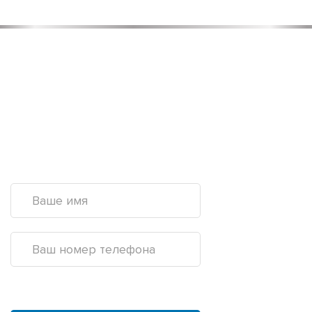
Рассчитайте свой заказ
Вы можете собрать необходимые товары любым удобным
для вас способом. Выберите подходящий металл в нашем
каталоге, воспользуйтесь опцией "Быстрый заказ", где можно
свободно описать свой запрос, или свяжитесь с нами по
телефону
+7(499) 301-74-99
Прикрепить файл
Файл не выбран