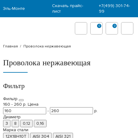
Скачать прайс-
+7(499) 301-74-
Эль-Монте
лист
99
0
0
Главная
Проволока нержавеющая
Проволока нержавеющая
Фильтр
Фильтр
160
-
260
р.
Цена
-
р.
Диаметр
3
8
0,12
0,16
Марка стали
12Х18Н10Т
AISI 304
AISI 321