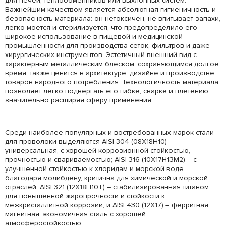
для печей, теплообменников или выхлопных систем.
Важнейшим качеством является абсолютная гигиеничность и
безопасность материала: он нетоксичен, не впитывает запахи,
легко моется и стерилизуется, что предопределило его
широкое использование в пищевой и медицинской
промышленности для производства сеток, фильтров и даже
хирургических инструментов. Эстетичный внешний вид с
характерным металлическим блеском, сохраняющимся долгое
время, также ценится в архитектуре, дизайне и производстве
товаров народного потребления. Технологичность материала
позволяет легко подвергать его гибке, сварке и плетению,
значительно расширяя сферу применения.
Среди наиболее популярных и востребованных марок стали
для проволоки выделяются AISI 304 (08Х18Н10) –
универсальная, с хорошей коррозионной стойкостью,
прочностью и свариваемостью; AISI 316 (10Х17Н13М2) – с
улучшенной стойкостью к хлоридам и морской воде
благодаря молибдену, критична для химической и морской
отраслей; AISI 321 (12Х18Н10Т) – стабилизированная титаном
для повышенной жаропрочности и стойкости к
межкристаллитной коррозии; и AISI 430 (12Х17) – ферритная,
магнитная, экономичная сталь с хорошей
атмосферостойкостью.