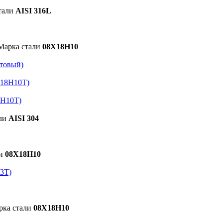
тали
AISI 316L
арка стали
08Х18Н10
атовый)
Х18Н10Т)
8Н10Т)
ли
AISI 304
ли
08Х18Н10
3Т)
рка стали
08Х18Н10